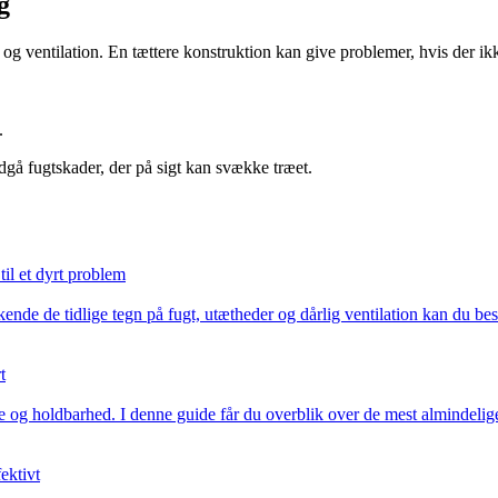
g
og ventilation. En tættere konstruktion kan give problemer, hvis der ikke
.
gå fugtskader, der på sigt kan svække træet.
til et dyrt problem
nde de tidlige tegn på fugt, utætheder og dårlig ventilation kan du besk
t
e og holdbarhed. I denne guide får du overblik over de mest almindelige
ektivt