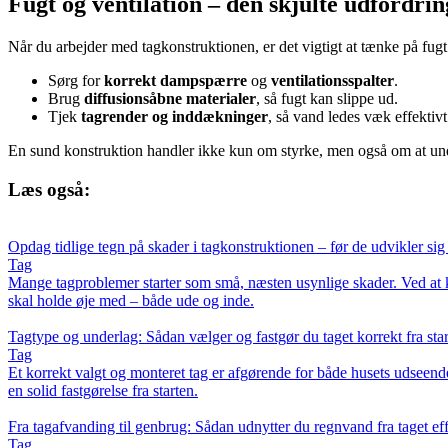
Fugt og ventilation – den skjulte udfordrin
Når du arbejder med tagkonstruktionen, er det vigtigt at tænke på fugt 
Sørg for
korrekt dampspærre
og
ventilationsspalter
.
Brug
diffusionsåbne materialer
, så fugt kan slippe ud.
Tjek
tagrender og inddækninger
, så vand ledes væk effektivt
En sund konstruktion handler ikke kun om styrke, men også om at und
Læs også:
Opdag tidlige tegn på skader i tagkonstruktionen – før de udvikler sig 
Tag
Mange tagproblemer starter som små, næsten usynlige skader. Ved at ke
skal holde øje med – både ude og inde.
Tagtype og underlag: Sådan vælger og fastgør du taget korrekt fra star
Tag
Et korrekt valgt og monteret tag er afgørende for både husets udseend
en solid fastgørelse fra starten.
Fra tagafvanding til genbrug: Sådan udnytter du regnvand fra taget eff
Tag