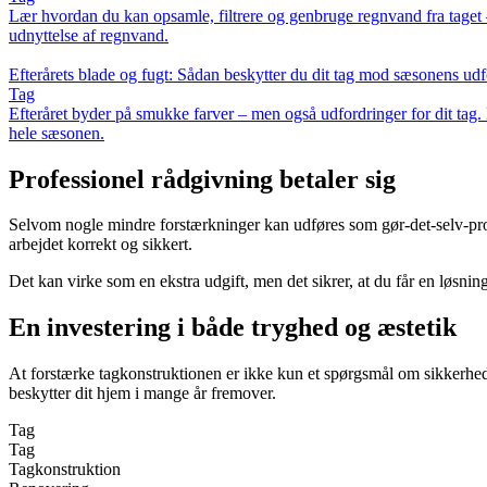
Lær hvordan du kan opsamle, filtrere og genbruge regnvand fra taget – 
udnyttelse af regnvand.
Efterårets blade og fugt: Sådan beskytter du dit tag mod sæsonens udf
Tag
Efteråret byder på smukke farver – men også udfordringer for dit tag.
hele sæsonen.
Professionel rådgivning betaler sig
Selvom nogle mindre forstærkninger kan udføres som gør-det-selv-proj
arbejdet korrekt og sikkert.
Det kan virke som en ekstra udgift, men det sikrer, at du får en løsni
En investering i både tryghed og æstetik
At forstærke tagkonstruktionen er ikke kun et spørgsmål om sikkerhed
beskytter dit hjem i mange år fremover.
Tag
Tag
Tagkonstruktion