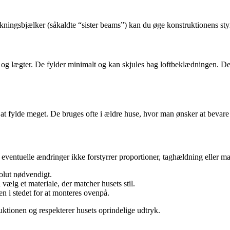
rkningsbjælker (såkaldte “sister beams”) kan du øge konstruktionens sty
 og lægter. De fylder minimalt og kan skjules bag loftbeklædningen. De
 at fylde meget. De bruges ofte i ældre huse, hvor man ønsker at bevare
, at eventuelle ændringer ikke forstyrrer proportioner, taghældning eller ma
olut nødvendigt.
vælg et materiale, der matcher husets stil.
den i stedet for at monteres ovenpå.
uktionen og respekterer husets oprindelige udtryk.