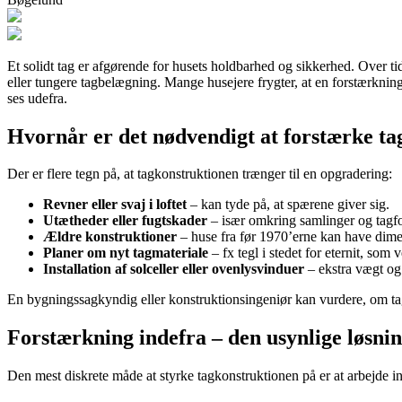
Et solidt tag er afgørende for husets holdbarhed og sikkerhed. Over ti
eller tungere tagbelægning. Mange husejere frygter, at en forstærknin
ses udefra.
Hvornår er det nødvendigt at forstærke ta
Der er flere tegn på, at tagkonstruktionen trænger til en opgradering:
Revner eller svaj i loftet
– kan tyde på, at spærene giver sig.
Utætheder eller fugtskader
– især omkring samlinger og tagf
Ældre konstruktioner
– huse fra før 1970’erne kan have dimens
Planer om nyt tagmateriale
– fx tegl i stedet for eternit, som 
Installation af solceller eller ovenlysvinduer
– ekstra vægt og
En bygningssagkyndig eller konstruktionsingeniør kan vurdere, om tag
Forstærkning indefra – den usynlige løsni
Den mest diskrete måde at styrke tagkonstruktionen på er at arbejde i