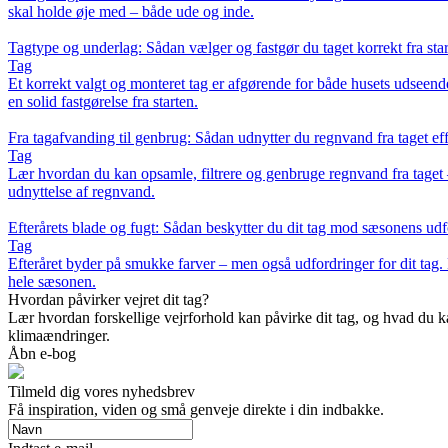
skal holde øje med – både ude og inde.
Tagtype og underlag: Sådan vælger og fastgør du taget korrekt fra star
Tag
Et korrekt valgt og monteret tag er afgørende for både husets udseend
en solid fastgørelse fra starten.
Fra tagafvanding til genbrug: Sådan udnytter du regnvand fra taget eff
Tag
Lær hvordan du kan opsamle, filtrere og genbruge regnvand fra taget – 
udnyttelse af regnvand.
Efterårets blade og fugt: Sådan beskytter du dit tag mod sæsonens udf
Tag
Efteråret byder på smukke farver – men også udfordringer for dit tag.
hele sæsonen.
Hvordan påvirker vejret dit tag?
Lær hvordan forskellige vejrforhold kan påvirke dit tag, og hvad du 
klimaændringer.
Åbn e-bog
Tilmeld dig vores nyhedsbrev
Få inspiration, viden og små genveje direkte i din indbakke.