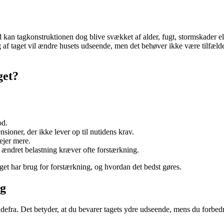
d kan tagkonstruktionen dog blive svækket af alder, fugt, stormskader el
g af taget vil ændre husets udseende, men det behøver ikke være tilfæld
get?
od.
ioner, der ikke lever op til nutidens krav.
vejer mere.
 ændret belastning kræver ofte forstærkning.
et har brug for forstærkning, og hvordan det bedst gøres.
ng
ndefra. Det betyder, at du bevarer tagets ydre udseende, mens du forbe