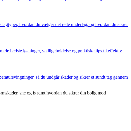
 tagtyper, hvordan du vælger det rette underlag, og hvordan du sikrer
de bedste løsninger, vedligeholdelse og praktiske tips til effektiv
peratursvingninger, så du undgår skader og sikrer et sundt tag gennem
ormskader, sne og is samt hvordan du sikrer din bolig mod