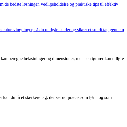
de bedste løsninger, vedligeholdelse og praktiske tips til effektiv
peratursvingninger, så du undgår skader og sikrer et sundt tag gennem
r kan beregne belastninger og dimensioner, mens en tømrer kan udføre
 kan du få et stærkere tag, der ser ud præcis som før – og som