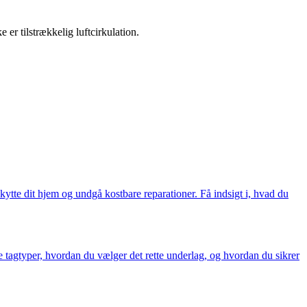
 er tilstrækkelig luftcirkulation.
ytte dit hjem og undgå kostbare reparationer. Få indsigt i, hvad du
 tagtyper, hvordan du vælger det rette underlag, og hvordan du sikrer