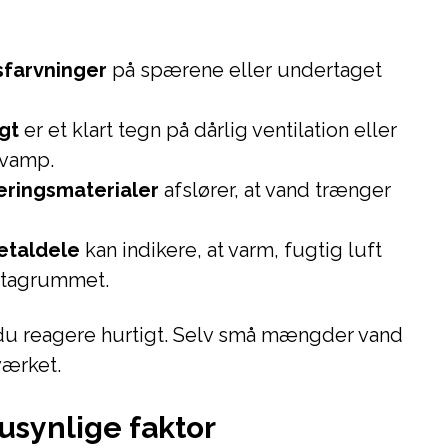
sfarvninger
på spærene eller undertaget
ugt
er et klart tegn på dårlig ventilation eller
vamp.
leringsmaterialer
afslører, at vand trænger
etaldele
kan indikere, at varm, fugtig luft
i tagrummet.
du reagere hurtigt. Selv små mængder vand
æværket.
 usynlige faktor