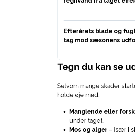
regnvand fra taget effek
Efterårets blade og fugt
tag mod sæsonens udfo
Tegn du kan se u
Selvom mange skader starter
holde øje med:
Manglende eller fors
under taget.
Mos og alger
– især i 