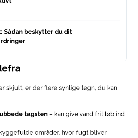
tivt
: Sådan beskytter du dit
rdringer
defra
 skjult, er der flere synlige tegn, du kan
kubbede tagsten
– kan give vand frit løb ind
skyggefulde områder, hvor fugt bliver