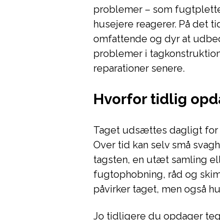
problemer – som fugtpletter
husejere reagerer. På det 
omfattende og dyr at udbed
problemer i tagkonstruktion
reparationer senere.
Hvorfor tidlig op
Taget udsættes dagligt for 
Over tid kan selv små svaghe
tagsten, en utæt samling elle
fugtophobning, råd og ski
påvirker taget, men også hu
Jo tidligere du opdager teg