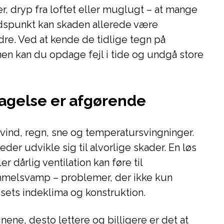
, dryp fra loftet eller muglugt – at mange
tidspunkt kan skaden allerede være
re. Ved at kende de tidlige tegn på
en kan du opdage fejl i tide og undgå store
dagelse er afgørende
vind, regn, sne og temperatursvingninger.
der udvikle sig til alvorlige skader. En løs
r dårlig ventilation kan føre til
mmelsvamp – problemer, der ikke kun
sets indeklima og konstruktion.
nene, desto lettere og billigere er det at