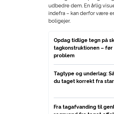
udbedre dem. En årlig visu
indefra – kan derfor være e
boligejer.
Opdag tidlige tegn på sk
tagkonstruktionen – før d
problem
Tagtype og underlag: S
du taget korrekt fra star
Fra tagafvanding til ge