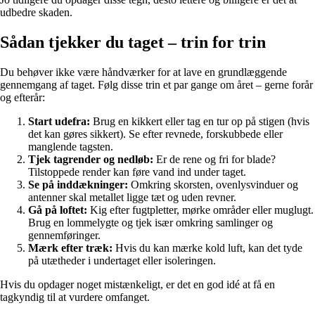
udbedre skaden.
Sådan tjekker du taget – trin for trin
Du behøver ikke være håndværker for at lave en grundlæggende
gennemgang af taget. Følg disse trin et par gange om året – gerne forår
og efterår:
Start udefra:
Brug en kikkert eller tag en tur op på stigen (hvis
det kan gøres sikkert). Se efter revnede, forskubbede eller
manglende tagsten.
Tjek tagrender og nedløb:
Er de rene og fri for blade?
Tilstoppede render kan føre vand ind under taget.
Se på inddækninger:
Omkring skorsten, ovenlysvinduer og
antenner skal metallet ligge tæt og uden revner.
Gå på loftet:
Kig efter fugtpletter, mørke områder eller muglugt.
Brug en lommelygte og tjek især omkring samlinger og
gennemføringer.
Mærk efter træk:
Hvis du kan mærke kold luft, kan det tyde
på utætheder i undertaget eller isoleringen.
Hvis du opdager noget mistænkeligt, er det en god idé at få en
tagkyndig til at vurdere omfanget.