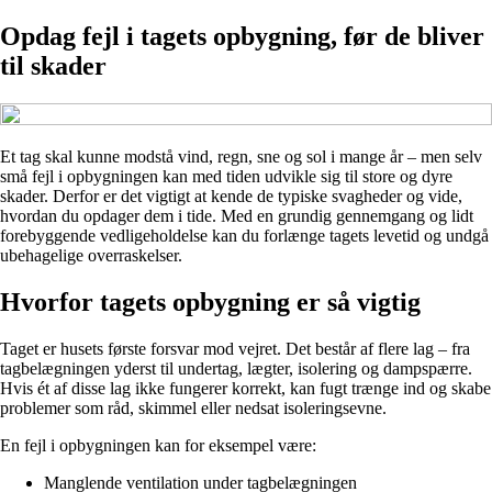
Opdag fejl i tagets opbygning, før de bliver
til skader
Et tag skal kunne modstå vind, regn, sne og sol i mange år – men selv
små fejl i opbygningen kan med tiden udvikle sig til store og dyre
skader. Derfor er det vigtigt at kende de typiske svagheder og vide,
hvordan du opdager dem i tide. Med en grundig gennemgang og lidt
forebyggende vedligeholdelse kan du forlænge tagets levetid og undgå
ubehagelige overraskelser.
Hvorfor tagets opbygning er så vigtig
Taget er husets første forsvar mod vejret. Det består af flere lag – fra
tagbelægningen yderst til undertag, lægter, isolering og dampspærre.
Hvis ét af disse lag ikke fungerer korrekt, kan fugt trænge ind og skabe
problemer som råd, skimmel eller nedsat isoleringsevne.
En fejl i opbygningen kan for eksempel være:
Manglende ventilation under tagbelægningen