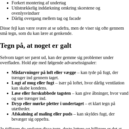
Forkert montering af undertag
Utilstrækkelig inddækning omkring skorstene og
ovenlysvinduer
Dårlig overgang mellem tag og facade
Disse fejl kan være svære at se udefra, men de viser sig ofte gennem
små tegn, som du kan lære at genkende.
Tegn på, at noget er galt
Selvom taget ser pænt ud, kan der gemme sig problemer under
overfladen. Hold øje med følgende advarselssignaler:
Misfarvninger på loft eller vægge
– kan tyde på fugt, der
trænger ind gennem taget.
Lugt af mug eller fugt
– især på loftet, hvor dårlig ventilation
kan skabe kondens.
Løse eller forskubbede tagsten
– kan give åbninger, hvor vand
og sne trænger ind.
Dryp eller mørke pletter i undertaget
– et klart tegn på
utætheder.
Afskalning af maling eller puds
– kan skyldes fugt, der
bevæger sig oppefra.
Jo tidligere du opdager disse tegn, desto lettere og billigere er det at