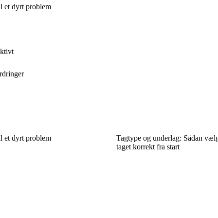
il et dyrt problem
ktivt
rdringer
il et dyrt problem
Tagtype og underlag: Sådan vælg
taget korrekt fra start