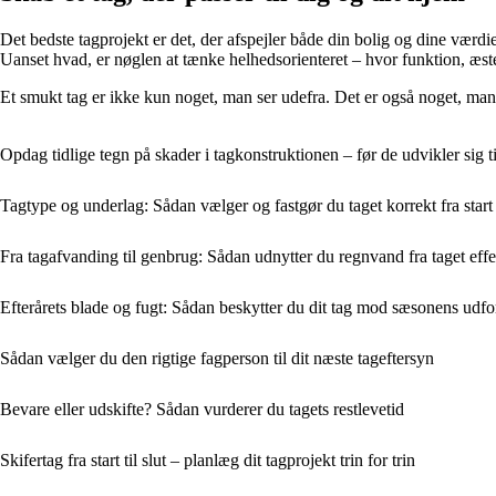
Det bedste tagprojekt er det, der afspejler både din bolig og dine vær
Uanset hvad, er nøglen at tænke helhedsorienteret – hvor funktion, æst
Et smukt tag er ikke kun noget, man ser udefra. Det er også noget, man 
Opdag tidlige tegn på skader i tagkonstruktionen – før de udvikler sig t
Tagtype og underlag: Sådan vælger og fastgør du taget korrekt fra start
Fra tagafvanding til genbrug: Sådan udnytter du regnvand fra taget effe
Efterårets blade og fugt: Sådan beskytter du dit tag mod sæsonens udfo
Sådan vælger du den rigtige fagperson til dit næste tageftersyn
Bevare eller udskifte? Sådan vurderer du tagets restlevetid
Skifertag fra start til slut – planlæg dit tagprojekt trin for trin