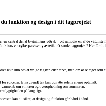
du funktion og design i dit tagprojekt
r en central del af bygningens udtryk – og samtidig en af de vigtigste fa
ktion, energibesparelse og æstetik i ét samlet tagprojekt? Her får du i
ler ikke kun om at vælge tagsten eller farve, men om at se taget som e
 for solceller. Et sydvendt tag kan udnytte solens energi optimalt.
går varmetab om vinteren og overophedning om sommeren.
æredygtigheden på lang sigt.
rocessen kan du sikre, at design og funktion går hånd i hånd.