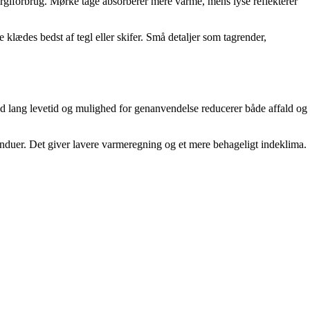
ergiforbrug. Mørke tage absorberer mere varme, mens lyse reflekterer
klædes bedst af tegl eller skifer. Små detaljer som tagrender,
med lang levetid og mulighed for genanvendelse reducerer både affald og
induer. Det giver lavere varmeregning og et mere behageligt indeklima.