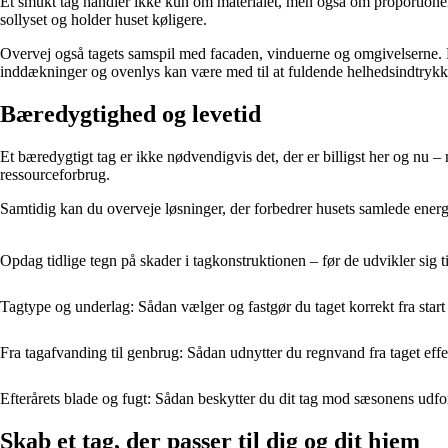
Et smukt tag handler ikke kun om materialet, men også om proportioner,
sollyset og holder huset køligere.
Overvej også tagets samspil med facaden, vinduerne og omgivelserne. Et
inddækninger og ovenlys kan være med til at fuldende helhedsindtrykk
Bæredygtighed og levetid
Et bæredygtigt tag er ikke nødvendigvis det, der er billigst her og nu
ressourceforbrug.
Samtidig kan du overveje løsninger, der forbedrer husets samlede energ
Opdag tidlige tegn på skader i tagkonstruktionen – før de udvikler sig t
Tagtype og underlag: Sådan vælger og fastgør du taget korrekt fra start
Fra tagafvanding til genbrug: Sådan udnytter du regnvand fra taget effe
Efterårets blade og fugt: Sådan beskytter du dit tag mod sæsonens udfo
Skab et tag, der passer til dig og dit hjem