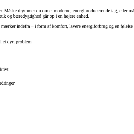
dier. Måske drømmer du om et moderne, energiproducerende tag, eller mås
etik og bæredygtighed går op i en højere enhed.
mærker indefra – i form af komfort, lavere energiforbrug og en følelse 
il et dyrt problem
ktivt
rdringer