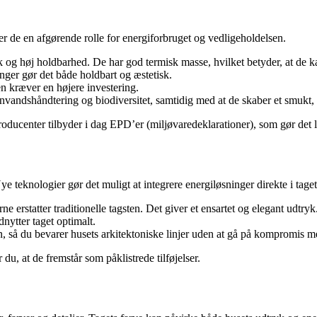
ler de en afgørende rolle for energiforbruget og vedligeholdelsen.
yk og høj holdbarhed. De har god termisk masse, hvilket betyder, at de ka
ger gør det både holdbart og æstetisk.
en kræver en højere investering.
gnvandshåndtering og biodiversitet, samtidig med at de skaber et smukt,
roducenter tilbyder i dag EPD’er (miljøvaredeklarationer), som gør det 
 teknologier gør det muligt at integrere energiløsninger direkte i taget
e erstatter traditionelle tagsten. Det giver et ensartet og elegant udtryk
nytter taget optimalt.
 så du bevarer husets arkitektoniske linjer uden at gå på kompromis me
du, at de fremstår som påklistrede tilføjelser.