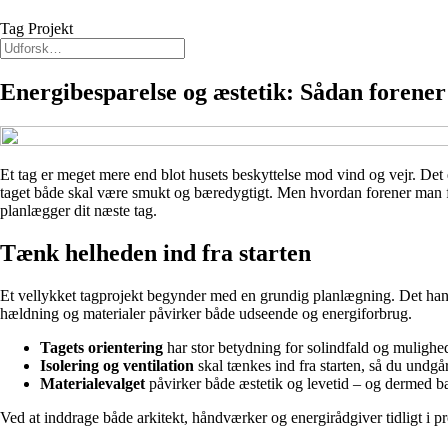
Tag Projekt
Energibesparelse og æstetik: Sådan forener 
Et tag er meget mere end blot husets beskyttelse mod vind og vejr. Det e
taget både skal være smukt og bæredygtigt. Men hvordan forener man fun
planlægger dit næste tag.
Tænk helheden ind fra starten
Et vellykket tagprojekt begynder med en grundig planlægning. Det hand
hældning og materialer påvirker både udseende og energiforbrug.
Tagets orientering
har stor betydning for solindfald og mulighed
Isolering og ventilation
skal tænkes ind fra starten, så du und
Materialevalget
påvirker både æstetik og levetid – og dermed b
Ved at inddrage både arkitekt, håndværker og energirådgiver tidligt i p