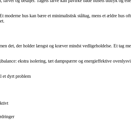
 farver og detaljer. Tagets farve kan påvirke både husets udtryk og en
 moderne hus kan bære et minimalistisk ståltag, mens et ældre hus ofte 
et.
 – men det, der holder længst og kræver mindst vedligeholdelse. Et tag 
ibalance: ekstra isolering, tæt dampspærre og energieffektive ovenlysv
il et dyrt problem
ktivt
rdringer