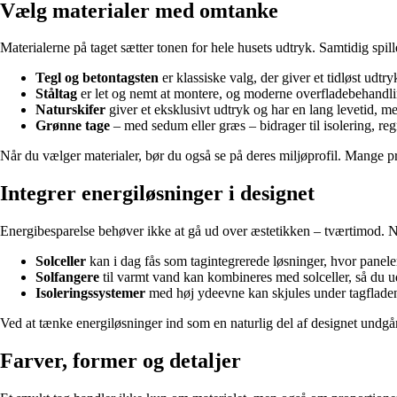
Vælg materialer med omtanke
Materialerne på taget sætter tonen for hele husets udtryk. Samtidig spil
Tegl og betontagsten
er klassiske valg, der giver et tidløst udtr
Ståltag
er let og nemt at montere, og moderne overfladebehandlin
Naturskifer
giver et eksklusivt udtryk og har en lang levetid, m
Grønne tage
– med sedum eller græs – bidrager til isolering, re
Når du vælger materialer, bør du også se på deres miljøprofil. Mange p
Integrer energiløsninger i designet
Energibesparelse behøver ikke at gå ud over æstetikken – tværtimod. Nye
Solceller
kan i dag fås som tagintegrerede løsninger, hvor panelern
Solfangere
til varmt vand kan kombineres med solceller, så du ud
Isoleringssystemer
med høj ydeevne kan skjules under tagfladen,
Ved at tænke energiløsninger ind som en naturlig del af designet undgår 
Farver, former og detaljer