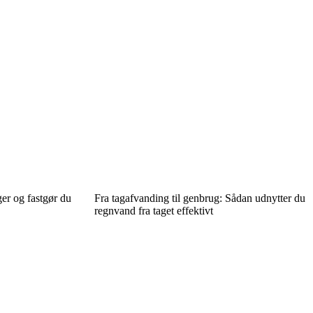
er og fastgør du
Fra tagafvanding til genbrug: Sådan udnytter du
regnvand fra taget effektivt